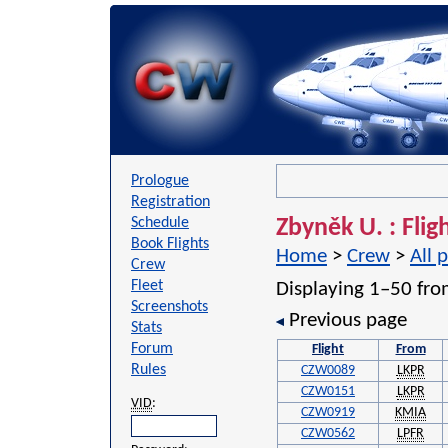
Prologue
Registration
Schedule
Zbyněk U. : Flig
Book Flights
Home
>
Crew
>
All p
Crew
Fleet
Displaying 1–50 fro
Screenshots
Previous page
Stats
Forum
Flight
From
Rules
CZW0089
LKPR
CZW0151
LKPR
VID
:
CZW0919
KMIA
CZW0562
LPFR