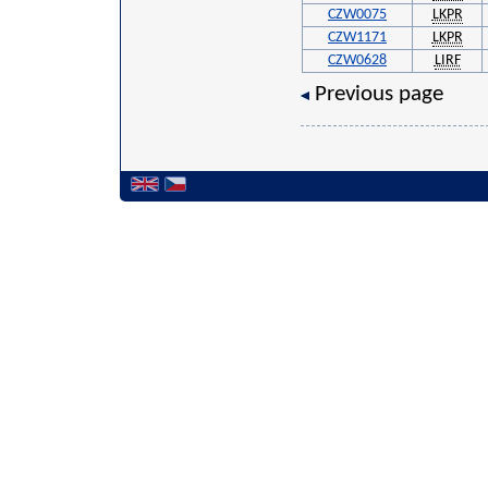
CZW0075
LKPR
CZW1171
LKPR
CZW0628
LIRF
Previous page