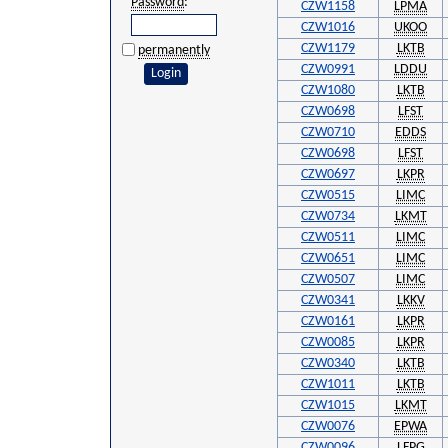
Password
:
CZW1158
LPMA
CZW1016
UKOO
CZW1179
LKTB
permanently
CZW0991
LDDU
CZW1080
LKTB
CZW0698
LFST
CZW0710
EDDS
CZW0698
LFST
CZW0697
LKPR
CZW0515
LIMC
CZW0734
LKMT
CZW0511
LIMC
CZW0651
LIMC
CZW0507
LIMC
CZW0341
LKKV
CZW0161
LKPR
CZW0085
LKPR
CZW0340
LKTB
CZW1011
LKTB
CZW1015
LKMT
CZW0076
EPWA
CZW0096
LFPG