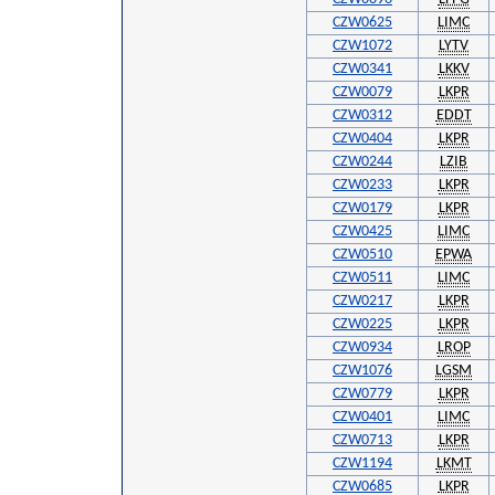
CZW0625
LIMC
CZW1072
LYTV
CZW0341
LKKV
CZW0079
LKPR
CZW0312
EDDT
CZW0404
LKPR
CZW0244
LZIB
CZW0233
LKPR
CZW0179
LKPR
CZW0425
LIMC
CZW0510
EPWA
CZW0511
LIMC
CZW0217
LKPR
CZW0225
LKPR
CZW0934
LROP
CZW1076
LGSM
CZW0779
LKPR
CZW0401
LIMC
CZW0713
LKPR
CZW1194
LKMT
CZW0685
LKPR